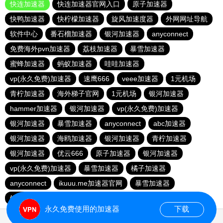
快连加速器
快连加速器官网入口
原子加速器
快鸭加速器
快柠檬加速器
旋风加速度器
外网网址导航
软件中心
番石榴加速器
银河加速器
anyconnect
免费海外pvn加速器
荔枝加速器
暴雪加速器
蜜蜂加速器
蚂蚁加速器
哇哇加速器
vp(永久免费)加速器
速鹰666
veee加速器
1元机场
青柠加速器
海外梯子官网
1元机场
银河加速器
hammer加速器
银河加速器
vp(永久免费)加速器
银河加速器
暴雪加速器
anyconnect
abc加速器
银河加速器
海鸥加速器
银河加速器
青柠加速器
银河加速器
优云666
原子加速器
银河加速器
vp(永久免费)加速器
暴雪加速器
橘子加速器
anyconnect
ikuuu.me加速器官网
暴雪加速器
银河加速器
银河加速器
银河加速器
永久免费使用的加速器
下载