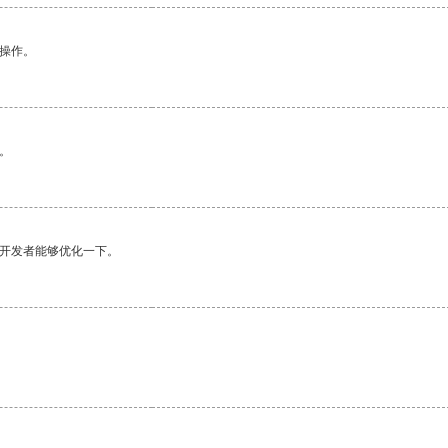
悉操作。
。
望开发者能够优化一下。