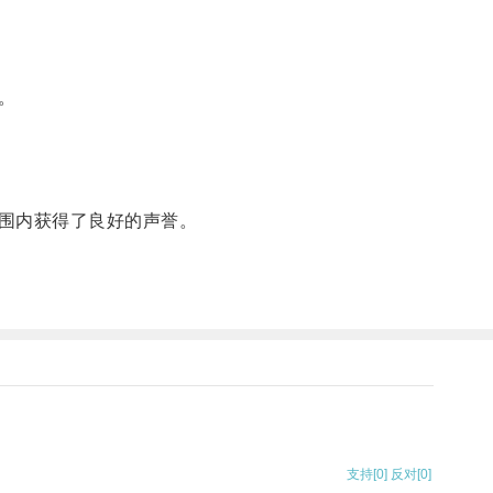
。
围内获得了良好的声誉。
支持
[0]
反对
[0]