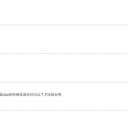
器app的价格应该在50元以下才比较合理。
。