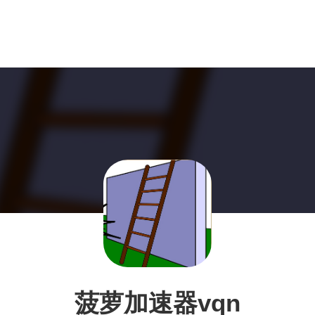
菠萝加速器vqn