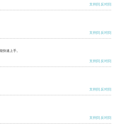
支持
[0]
反对
[0]
支持
[0]
反对
[0]
能快速上手。
支持
[0]
反对
[0]
支持
[0]
反对
[0]
支持
[0]
反对
[0]