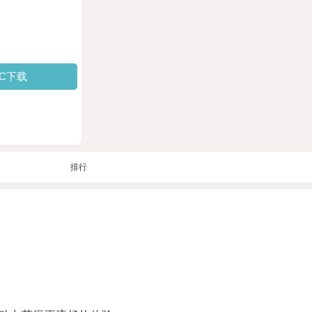
PC下载
排行