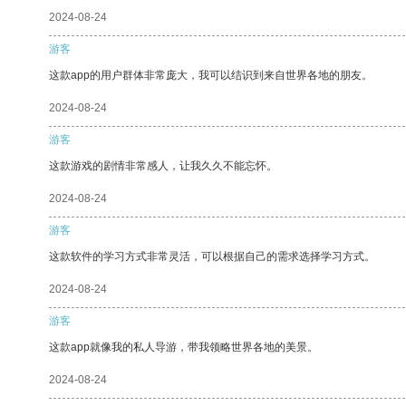
2024-08-24
游客
这款app的用户群体非常庞大，我可以结识到来自世界各地的朋友。
2024-08-24
游客
这款游戏的剧情非常感人，让我久久不能忘怀。
2024-08-24
游客
这款软件的学习方式非常灵活，可以根据自己的需求选择学习方式。
2024-08-24
游客
这款app就像我的私人导游，带我领略世界各地的美景。
2024-08-24