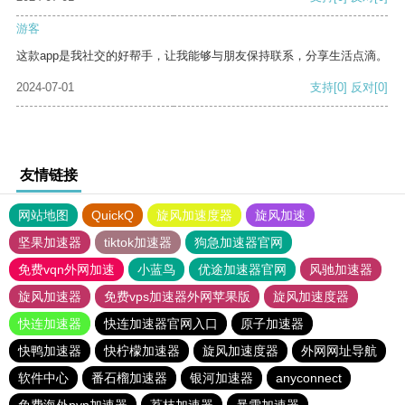
游客
这款app是我社交的好帮手，让我能够与朋友保持联系，分享生活点滴。
2024-07-01
支持
[0]
反对
[0]
友情链接
网站地图
QuickQ
旋风加速度器
旋风加速
坚果加速器
tiktok加速器
狗急加速器官网
免费vqn外网加速
小蓝鸟
优途加速器官网
风驰加速器
旋风加速器
免费vps加速器外网苹果版
旋风加速度器
快连加速器
快连加速器官网入口
原子加速器
快鸭加速器
快柠檬加速器
旋风加速度器
外网网址导航
软件中心
番石榴加速器
银河加速器
anyconnect