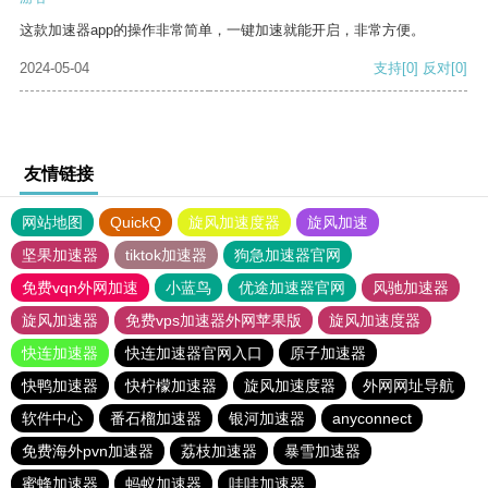
这款加速器app的操作非常简单，一键加速就能开启，非常方便。
2024-05-04
支持
[0]
反对
[0]
友情链接
网站地图
QuickQ
旋风加速度器
旋风加速
坚果加速器
tiktok加速器
狗急加速器官网
免费vqn外网加速
小蓝鸟
优途加速器官网
风驰加速器
旋风加速器
免费vps加速器外网苹果版
旋风加速度器
快连加速器
快连加速器官网入口
原子加速器
快鸭加速器
快柠檬加速器
旋风加速度器
外网网址导航
软件中心
番石榴加速器
银河加速器
anyconnect
免费海外pvn加速器
荔枝加速器
暴雪加速器
蜜蜂加速器
蚂蚁加速器
哇哇加速器