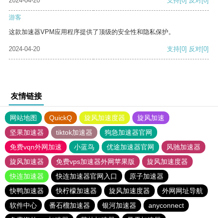
2024-04-20
支持
[0]
反对
[0]
游客
这款加速器VPM应用程序提供了顶级的安全性和隐私保护。
2024-04-20
支持
[0]
反对
[0]
友情链接
网站地图
QuickQ
旋风加速度器
旋风加速
坚果加速器
tiktok加速器
狗急加速器官网
免费vqn外网加速
小蓝鸟
优途加速器官网
风驰加速器
旋风加速器
免费vps加速器外网苹果版
旋风加速度器
快连加速器
快连加速器官网入口
原子加速器
快鸭加速器
快柠檬加速器
旋风加速度器
外网网址导航
软件中心
番石榴加速器
银河加速器
anyconnect