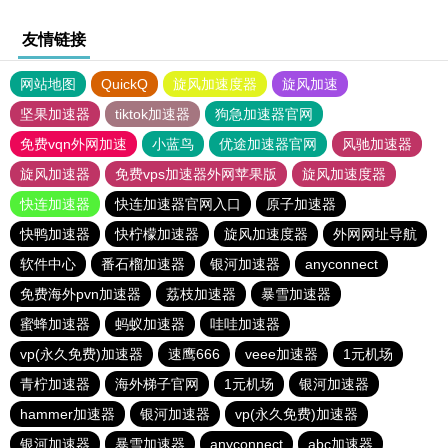
友情链接
网站地图
QuickQ
旋风加速度器
旋风加速
坚果加速器
tiktok加速器
狗急加速器官网
免费vqn外网加速
小蓝鸟
优途加速器官网
风驰加速器
旋风加速器
免费vps加速器外网苹果版
旋风加速度器
快连加速器
快连加速器官网入口
原子加速器
快鸭加速器
快柠檬加速器
旋风加速度器
外网网址导航
软件中心
番石榴加速器
银河加速器
anyconnect
免费海外pvn加速器
荔枝加速器
暴雪加速器
蜜蜂加速器
蚂蚁加速器
哇哇加速器
vp(永久免费)加速器
速鹰666
veee加速器
1元机场
青柠加速器
海外梯子官网
1元机场
银河加速器
hammer加速器
银河加速器
vp(永久免费)加速器
银河加速器
暴雪加速器
anyconnect
abc加速器