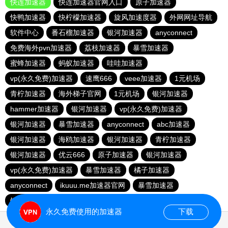
快连加速器
快连加速器官网入口
原子加速器
快鸭加速器
快柠檬加速器
旋风加速度器
外网网址导航
软件中心
番石榴加速器
银河加速器
anyconnect
免费海外pvn加速器
荔枝加速器
暴雪加速器
蜜蜂加速器
蚂蚁加速器
哇哇加速器
vp(永久免费)加速器
速鹰666
veee加速器
1元机场
青柠加速器
海外梯子官网
1元机场
银河加速器
hammer加速器
银河加速器
vp(永久免费)加速器
银河加速器
暴雪加速器
anyconnect
abc加速器
银河加速器
海鸥加速器
银河加速器
青柠加速器
银河加速器
优云666
原子加速器
银河加速器
vp(永久免费)加速器
暴雪加速器
橘子加速器
anyconnect
ikuuu.me加速器官网
暴雪加速器
银河加速器
银河加速器
银河加速器
永久免费使用的加速器
下载