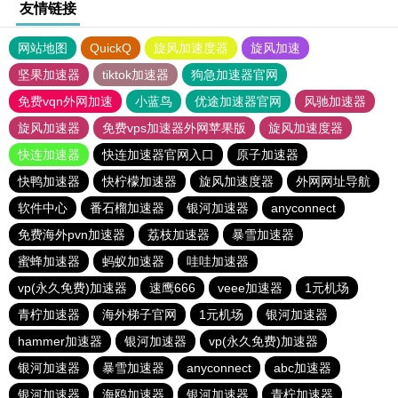
友情链接
网站地图
QuickQ
旋风加速度器
旋风加速
坚果加速器
tiktok加速器
狗急加速器官网
免费vqn外网加速
小蓝鸟
优途加速器官网
风驰加速器
旋风加速器
免费vps加速器外网苹果版
旋风加速度器
快连加速器
快连加速器官网入口
原子加速器
快鸭加速器
快柠檬加速器
旋风加速度器
外网网址导航
软件中心
番石榴加速器
银河加速器
anyconnect
免费海外pvn加速器
荔枝加速器
暴雪加速器
蜜蜂加速器
蚂蚁加速器
哇哇加速器
vp(永久免费)加速器
速鹰666
veee加速器
1元机场
青柠加速器
海外梯子官网
1元机场
银河加速器
hammer加速器
银河加速器
vp(永久免费)加速器
银河加速器
暴雪加速器
anyconnect
abc加速器
银河加速器
海鸥加速器
银河加速器
青柠加速器