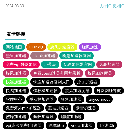
2024-03-30
支持
[0]
反对
[0]
友情链接
网站地图
QuickQ
旋风加速度器
旋风加速
坚果加速器
tiktok加速器
狗急加速器官网
免费vqn外网加速
小蓝鸟
优途加速器官网
风驰加速器
旋风加速器
免费vps加速器外网苹果版
旋风加速度器
快连加速器
快连加速器官网入口
原子加速器
快鸭加速器
快柠檬加速器
旋风加速度器
外网网址导航
软件中心
番石榴加速器
银河加速器
anyconnect
免费海外pvn加速器
荔枝加速器
暴雪加速器
蜜蜂加速器
蚂蚁加速器
哇哇加速器
vp(永久免费)加速器
速鹰666
veee加速器
1元机场