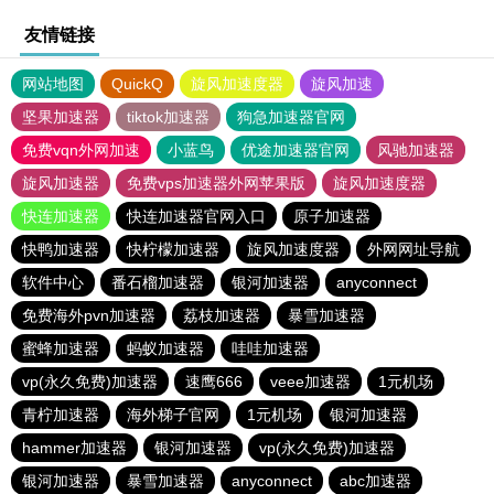
友情链接
网站地图
QuickQ
旋风加速度器
旋风加速
坚果加速器
tiktok加速器
狗急加速器官网
免费vqn外网加速
小蓝鸟
优途加速器官网
风驰加速器
旋风加速器
免费vps加速器外网苹果版
旋风加速度器
快连加速器
快连加速器官网入口
原子加速器
快鸭加速器
快柠檬加速器
旋风加速度器
外网网址导航
软件中心
番石榴加速器
银河加速器
anyconnect
免费海外pvn加速器
荔枝加速器
暴雪加速器
蜜蜂加速器
蚂蚁加速器
哇哇加速器
vp(永久免费)加速器
速鹰666
veee加速器
1元机场
青柠加速器
海外梯子官网
1元机场
银河加速器
hammer加速器
银河加速器
vp(永久免费)加速器
银河加速器
暴雪加速器
anyconnect
abc加速器