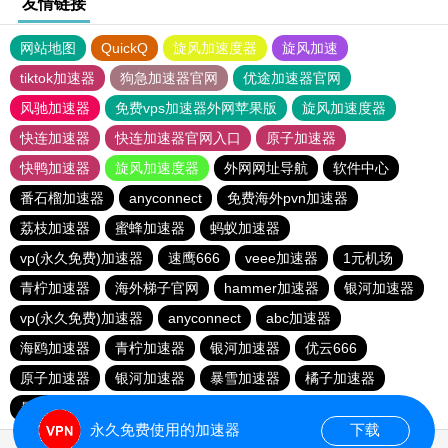
友情链接
网站地图
QuickQ
旋风加速度器
旋风加速
tiktok加速器
狗急加速器官网
优途加速器官网
风驰加速器
免费vps加速器外网苹果版
旋风加速度器
快连加速器
快连加速器官网入口
原子加速器
快鸭加速器
旋风加速度器
外网网址导航
软件中心
番石榴加速器
anyconnect
免费海外pvn加速器
荔枝加速器
蜜蜂加速器
蚂蚁加速器
vp(永久免费)加速器
速鹰666
veee加速器
1元机场
青柠加速器
海外梯子官网
hammer加速器
银河加速器
vp(永久免费)加速器
anyconnect
abc加速器
海鸥加速器
青柠加速器
银河加速器
优云666
原子加速器
银河加速器
暴雪加速器
橘子加速器
暴雪加速器
银河加速器
银河加速器
永久免费使用的加速器
下载