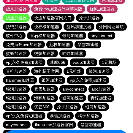
免费vqn外网加速
小蓝鸟
优途加速器官网
风驰加速器
旋风加速器
免费vps加速器外网苹果版
旋风加速度器
快连加速器
快连加速器官网入口
原子加速器
快鸭加速器
快柠檬加速器
旋风加速度器
外网网址导航
软件中心
番石榴加速器
银河加速器
anyconnect
免费海外pvn加速器
荔枝加速器
暴雪加速器
蜜蜂加速器
蚂蚁加速器
哇哇加速器
vp(永久免费)加速器
速鹰666
veee加速器
1元机场
青柠加速器
海外梯子官网
1元机场
银河加速器
hammer加速器
银河加速器
vp(永久免费)加速器
银河加速器
暴雪加速器
anyconnect
abc加速器
银河加速器
海鸥加速器
银河加速器
青柠加速器
银河加速器
优云666
原子加速器
银河加速器
vp(永久免费)加速器
暴雪加速器
橘子加速器
anyconnect
ikuuu.me加速器官网
暴雪加速器