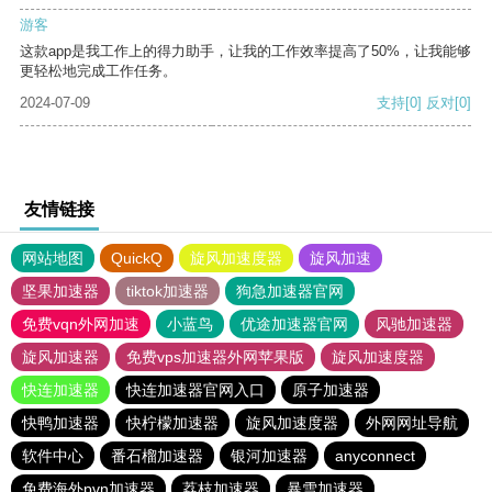
游客
这款app是我工作上的得力助手，让我的工作效率提高了50%，让我能够
更轻松地完成工作任务。
2024-07-09
支持
[0]
反对
[0]
友情链接
网站地图
QuickQ
旋风加速度器
旋风加速
坚果加速器
tiktok加速器
狗急加速器官网
免费vqn外网加速
小蓝鸟
优途加速器官网
风驰加速器
旋风加速器
免费vps加速器外网苹果版
旋风加速度器
快连加速器
快连加速器官网入口
原子加速器
快鸭加速器
快柠檬加速器
旋风加速度器
外网网址导航
软件中心
番石榴加速器
银河加速器
anyconnect
免费海外pvn加速器
荔枝加速器
暴雪加速器