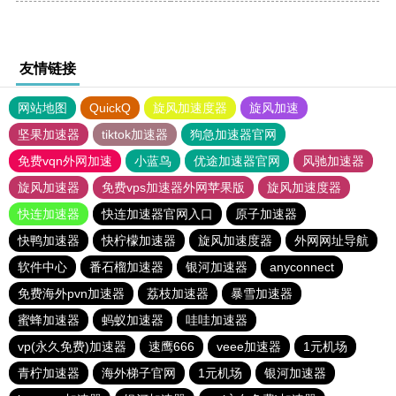
友情链接
网站地图
QuickQ
旋风加速度器
旋风加速
坚果加速器
tiktok加速器
狗急加速器官网
免费vqn外网加速
小蓝鸟
优途加速器官网
风驰加速器
旋风加速器
免费vps加速器外网苹果版
旋风加速度器
快连加速器
快连加速器官网入口
原子加速器
快鸭加速器
快柠檬加速器
旋风加速度器
外网网址导航
软件中心
番石榴加速器
银河加速器
anyconnect
免费海外pvn加速器
荔枝加速器
暴雪加速器
蜜蜂加速器
蚂蚁加速器
哇哇加速器
vp(永久免费)加速器
速鹰666
veee加速器
1元机场
青柠加速器
海外梯子官网
1元机场
银河加速器