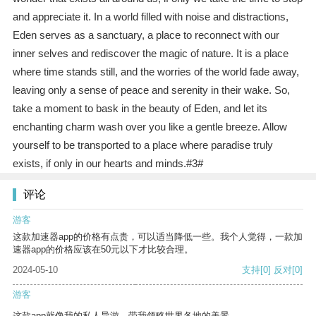
and appreciate it. In a world filled with noise and distractions,
Eden serves as a sanctuary, a place to reconnect with our
inner selves and rediscover the magic of nature. It is a place
where time stands still, and the worries of the world fade away,
leaving only a sense of peace and serenity in their wake. So,
take a moment to bask in the beauty of Eden, and let its
enchanting charm wash over you like a gentle breeze. Allow
yourself to be transported to a place where paradise truly
exists, if only in our hearts and minds.#3#
评论
游客
这款加速器app的价格有点贵，可以适当降低一些。我个人觉得，一款加
速器app的价格应该在50元以下才比较合理。
2024-05-10
支持
[0]
反对
[0]
游客
这款app就像我的私人导游，带我领略世界各地的美景。