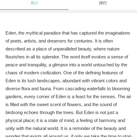
简介
排行
Eden, the mythical paradise that has captured the imaginations
of poets, artists, and dreamers for centuries. It is often
described as a place of unparalleled beauty, where nature
flourishes in all its splendor. The word itself evokes a sense of
peace and tranquility, a glimpse into a world untouched by the
chaos of modern civilization. One of the defining features of
Eden is its lush landscapes, abundant with vibrant colors and
diverse flora and fauna. From cascading waterfalls to blooming
gardens, every corner of Eden is a feast for the senses. The air
is filled with the sweet scent of flowers, and the sound of
birdsong echoes through the trees. But Eden is not just a
physical place; it is a state of mind, a feeling of harmony and
unity with the natural world. It is a reminder of the beauty and
wonder that exists all around us, if only we take the time to stop