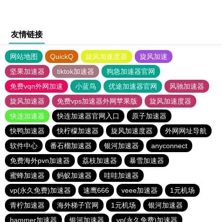
友情链接
网站地图
QuickQ
旋风加速度器
旋风加速
坚果加速器
tiktok加速器
狗急加速器官网
免费vqn外网加速
小蓝鸟
优途加速器官网
风驰加速器
旋风加速器
免费vps加速器外网苹果版
旋风加速度器
快连加速器
快连加速器官网入口
原子加速器
快鸭加速器
快柠檬加速器
旋风加速度器
外网网址导航
软件中心
番石榴加速器
银河加速器
anyconnect
免费海外pvn加速器
荔枝加速器
暴雪加速器
蜜蜂加速器
蚂蚁加速器
哇哇加速器
vp(永久免费)加速器
速鹰666
veee加速器
1元机场
青柠加速器
海外梯子官网
1元机场
银河加速器
hammer加速器
银河加速器
vp(永久免费)加速器