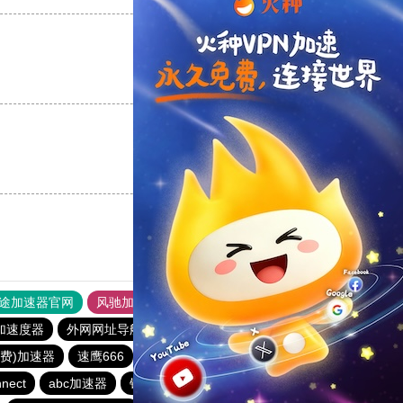
支持
[0]
反对
[0]
支持
[0]
反对
[0]
途加速器官网
风驰加速器
旋风加速器
加速度器
外网网址导航
软件中心
番石榴加速器
免费)加速器
速鹰666
veee加速器
1元机场
青柠加速器
nect
abc加速器
银河加速器
海鸥加速器
银河加速器