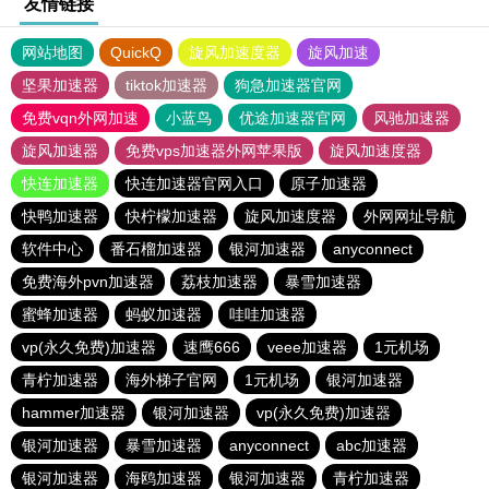
友情链接
网站地图
QuickQ
旋风加速度器
旋风加速
坚果加速器
tiktok加速器
狗急加速器官网
免费vqn外网加速
小蓝鸟
优途加速器官网
风驰加速器
旋风加速器
免费vps加速器外网苹果版
旋风加速度器
快连加速器
快连加速器官网入口
原子加速器
快鸭加速器
快柠檬加速器
旋风加速度器
外网网址导航
软件中心
番石榴加速器
银河加速器
anyconnect
免费海外pvn加速器
荔枝加速器
暴雪加速器
蜜蜂加速器
蚂蚁加速器
哇哇加速器
vp(永久免费)加速器
速鹰666
veee加速器
1元机场
青柠加速器
海外梯子官网
1元机场
银河加速器
hammer加速器
银河加速器
vp(永久免费)加速器
银河加速器
暴雪加速器
anyconnect
abc加速器
银河加速器
海鸥加速器
银河加速器
青柠加速器