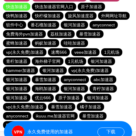
快连加速器
快连加速器官网入口
原子加速器
快鸭加速器
快柠檬加速器
旋风加速度器
外网网址导航
软件中心
番石榴加速器
银河加速器
anyconnect
免费海外pvn加速器
荔枝加速器
暴雪加速器
蜜蜂加速器
蚂蚁加速器
哇哇加速器
vp(永久免费)加速器
速鹰666
veee加速器
1元机场
青柠加速器
海外梯子官网
1元机场
银河加速器
hammer加速器
银河加速器
vp(永久免费)加速器
银河加速器
暴雪加速器
anyconnect
abc加速器
银河加速器
海鸥加速器
银河加速器
青柠加速器
银河加速器
优云666
原子加速器
银河加速器
vp(永久免费)加速器
暴雪加速器
橘子加速器
anyconnect
ikuuu.me加速器官网
暴雪加速器
银河加速器
银河加速器
银河加速器
永久免费使用的加速器
下载