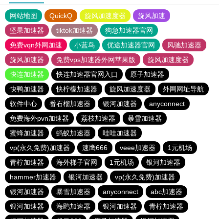
网站地图
QuickQ
旋风加速度器
旋风加速
坚果加速器
tiktok加速器
狗急加速器官网
免费vqn外网加速
小蓝鸟
优途加速器官网
风驰加速器
旋风加速器
免费vps加速器外网苹果版
旋风加速度器
快连加速器
快连加速器官网入口
原子加速器
快鸭加速器
快柠檬加速器
旋风加速度器
外网网址导航
软件中心
番石榴加速器
银河加速器
anyconnect
免费海外pvn加速器
荔枝加速器
暴雪加速器
蜜蜂加速器
蚂蚁加速器
哇哇加速器
vp(永久免费)加速器
速鹰666
veee加速器
1元机场
青柠加速器
海外梯子官网
1元机场
银河加速器
hammer加速器
银河加速器
vp(永久免费)加速器
银河加速器
暴雪加速器
anyconnect
abc加速器
银河加速器
海鸥加速器
银河加速器
青柠加速器