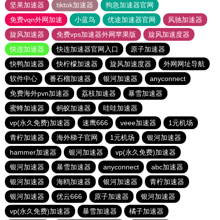
坚果加速器
tiktok加速器
狗急加速器官网
免费vqn外网加速
小蓝鸟
优途加速器官网
风驰加速器
旋风加速器
免费vps加速器外网苹果版
旋风加速度器
快连加速器
快连加速器官网入口
原子加速器
快鸭加速器
快柠檬加速器
旋风加速度器
外网网址导航
软件中心
番石榴加速器
银河加速器
anyconnect
免费海外pvn加速器
荔枝加速器
暴雪加速器
蜜蜂加速器
蚂蚁加速器
哇哇加速器
vp(永久免费)加速器
速鹰666
veee加速器
1元机场
青柠加速器
海外梯子官网
1元机场
银河加速器
hammer加速器
银河加速器
vp(永久免费)加速器
银河加速器
暴雪加速器
anyconnect
abc加速器
银河加速器
海鸥加速器
银河加速器
青柠加速器
银河加速器
优云666
原子加速器
银河加速器
vp(永久免费)加速器
暴雪加速器
橘子加速器