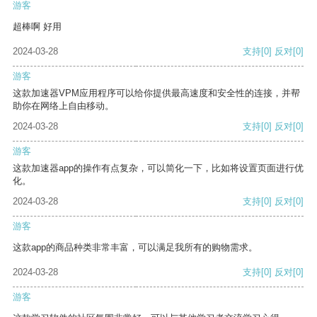
游客
超棒啊 好用
2024-03-28
支持
[0]
反对
[0]
游客
这款加速器VPM应用程序可以给你提供最高速度和安全性的连接，并帮
助你在网络上自由移动。
2024-03-28
支持
[0]
反对
[0]
游客
这款加速器app的操作有点复杂，可以简化一下，比如将设置页面进行优
化。
2024-03-28
支持
[0]
反对
[0]
游客
这款app的商品种类非常丰富，可以满足我所有的购物需求。
2024-03-28
支持
[0]
反对
[0]
游客