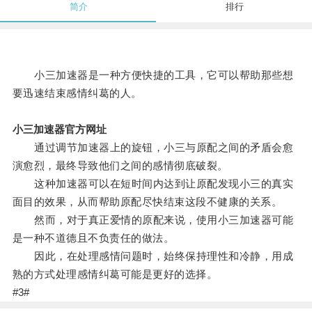
简介
排行
小三加速器是一种方便快捷的工具，它可以帮助那些想
要迅速结束感情纠葛的人。
小三加速器官方网址
通过调节加速器上的旋钮，小三与原配之间的矛盾会愈
演愈烈，最终导致他们之间的感情彻底破裂。
这种加速器可以在短时间内达到让原配发现小三的真实
面目的效果，从而帮助原配尽快结束这段不健康的关系。
然而，对于真正爱情的原配来说，使用小三加速器可能
是一种不道德且不负责任的做法。
因此，在处理感情问题时，始终保持理性和冷静，用成
熟的方式处理感情纠葛可能是更好的选择。
#3#