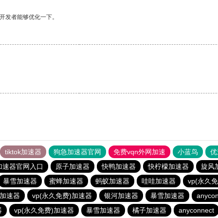
望开发者能够优化一下。
tiktok加速器
狗急加速器官网
免费vqn外网加速
小蓝鸟
优
加速器官网入口
原子加速器
快鸭加速器
快柠檬加速器
旋风
暴雪加速器
蜜蜂加速器
蚂蚁加速器
哇哇加速器
vp(永久
加速器
vp(永久免费)加速器
银河加速器
暴雪加速器
anycon
器
vp(永久免费)加速器
暴雪加速器
橘子加速器
anyconnect