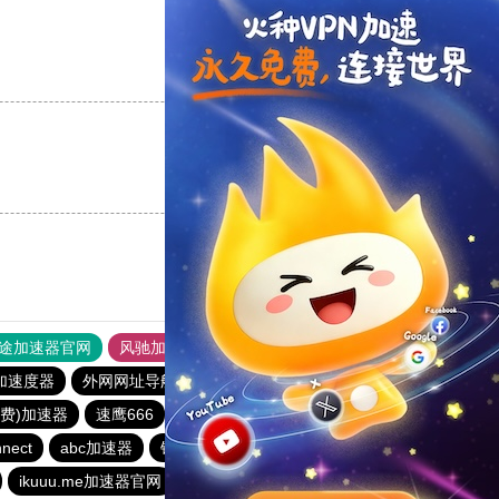
支持
[0]
反对
[0]
支持
[0]
反对
[0]
途加速器官网
风驰加速器
旋风加速器
加速度器
外网网址导航
软件中心
番石榴加速器
免费)加速器
速鹰666
veee加速器
1元机场
青柠加速器
nect
abc加速器
银河加速器
海鸥加速器
银河加速器
ikuuu.me加速器官网
暴雪加速器
银河加速器