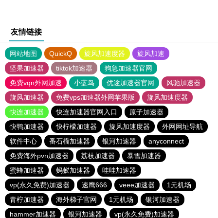
友情链接
网站地图
QuickQ
旋风加速度器
旋风加速
坚果加速器
tiktok加速器
狗急加速器官网
免费vqn外网加速
小蓝鸟
优途加速器官网
风驰加速器
旋风加速器
免费vps加速器外网苹果版
旋风加速度器
快连加速器
快连加速器官网入口
原子加速器
快鸭加速器
快柠檬加速器
旋风加速度器
外网网址导航
软件中心
番石榴加速器
银河加速器
anyconnect
免费海外pvn加速器
荔枝加速器
暴雪加速器
蜜蜂加速器
蚂蚁加速器
哇哇加速器
vp(永久免费)加速器
速鹰666
veee加速器
1元机场
青柠加速器
海外梯子官网
1元机场
银河加速器
hammer加速器
银河加速器
vp(永久免费)加速器